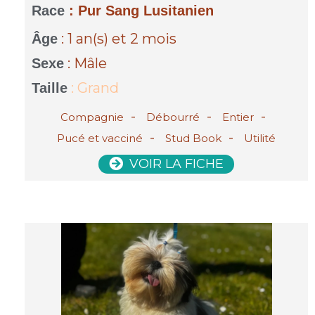
Race
: Pur Sang Lusitanien
: 1 an(s)
et 2 mois
Âge
: Mâle
Sexe
: Grand
Taille
-
-
-
Compagnie
Débourré
Entier
-
-
Pucé et vacciné
Stud Book
Utilité
VOIR LA FICHE