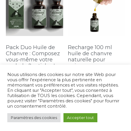
Pack Duo Huile de
Recharge 100 ml
Chanvre : Composez
huile de chanvre
vous-même votre
naturelle pour
pack de 2 articles !
animaux
Nous utilisons des cookies sur notre site Web pour
34,20
€
–
82,62
€
45,90
€
vous offrir l'expérience la plus pertinente en
mémorisant vos préférences et vos visites répétées.
En cliquant sur "Accepter tout", vous consentez à
Choix des options
Ajouter au panier
l'utilisation de TOUS les cookies. Cependant, vous
pouvez visiter "Paramètres des cookies" pour fournir
un consentement contrôlé.
Paramètres des cookies
Accepter tout