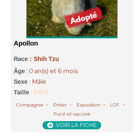
Apollon
Race
: Shih Tzu
: 0 an(s)
et 6 mois
Âge
: Mâle
Sexe
: Petit
Taille
-
-
-
-
Compagnie
Entier
Exposition
LOF
Pucé et vacciné
VOIR LA FICHE