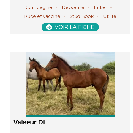
-
-
-
Compagnie
Débourré
Entier
-
-
Pucé et vacciné
Stud Book
Utilité
VOIR LA FICHE
Valseur DL