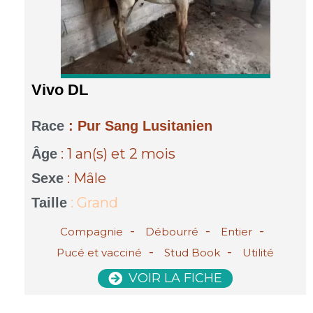
Vivo DL
Race
: Pur Sang Lusitanien
: 1 an(s)
et 2 mois
Âge
: Mâle
Sexe
: Grand
Taille
-
-
-
Compagnie
Débourré
Entier
-
-
Pucé et vacciné
Stud Book
Utilité
VOIR LA FICHE