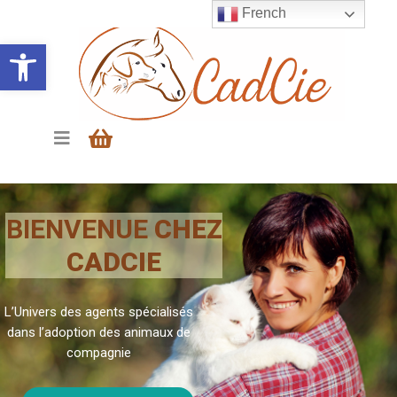
French
Ouvrir la barre d’outils
BIENVENUE
CHEZ
CADCIE
L’Univers des agents spécialisés
dans l’adoption des animaux de
compagnie