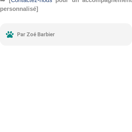
personnalisé]
Par Zoé Barbier
Abonnez-vous à notre
newsletter
Nous envoyons des e-mails une fois par mois, nous
n’envoyons jamais de spam !