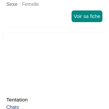
Sexe
: Femelle
Voir sa fiche
Tentation
Chats