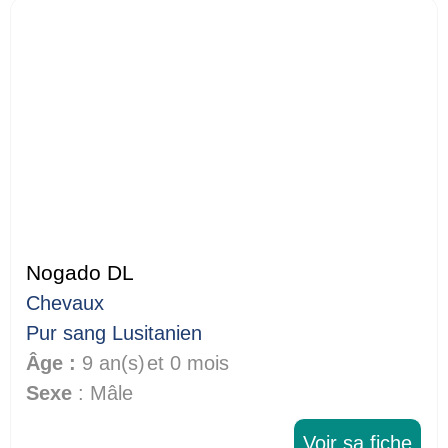
Nogado DL
Chevaux
Pur sang Lusitanien
Âge :
9 an(s)
et 0 mois
Sexe
: Mâle
Voir sa fiche