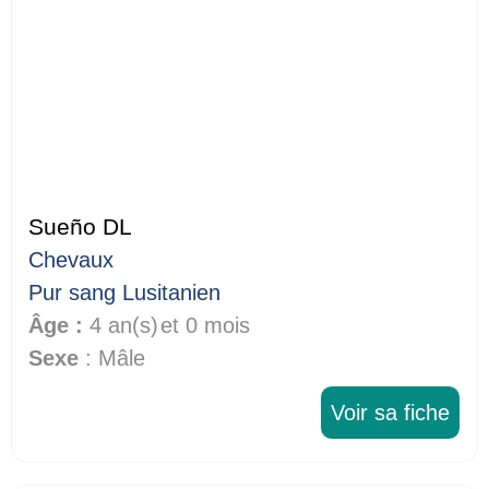
Sueño DL
Chevaux
Pur sang Lusitanien
Âge :
4 an(s)
et 0 mois
Sexe
: Mâle
Voir sa fiche