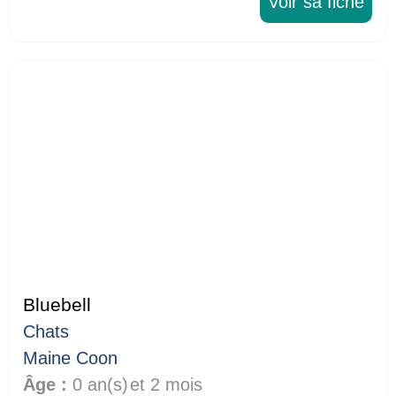
Voir sa fiche
Bluebell
Chats
Maine Coon
Âge :
0 an(s)
et 2 mois