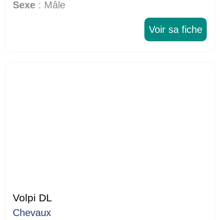
Sexe
: Mâle
Voir sa fiche
Volpi DL
Chevaux