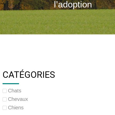
l’adoption
CATÉGORIES
Chats
Chevaux
Chiens