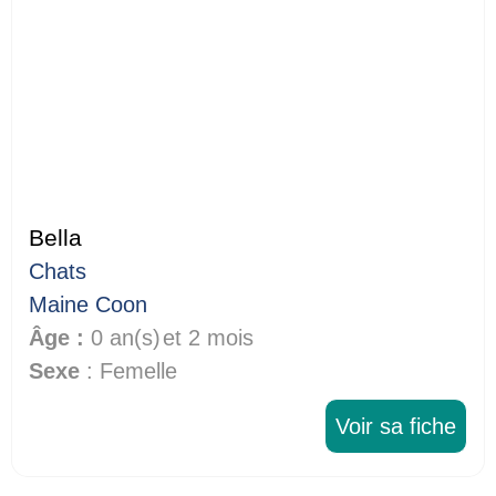
Bella
Chats
Maine Coon
Âge :
0 an(s)
et 2 mois
Sexe
: Femelle
Voir sa fiche