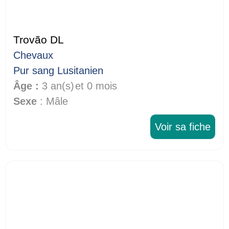
Trovão DL
Chevaux
Pur sang Lusitanien
Âge :
3 an(s)
et 0 mois
Sexe
: Mâle
Voir sa fiche