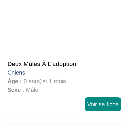
Deux Mâles À L'adoption
Chiens
Âge :
0 an(s)
et 1 mois
Sexe
: Mâle
Voir sa fiche