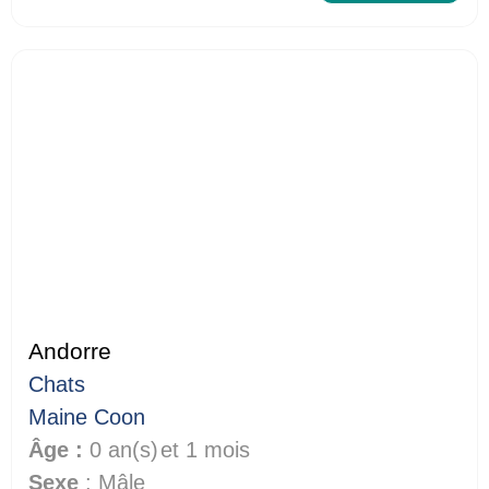
Andorre
Chats
Maine Coon
Âge :
0 an(s)
et 1 mois
Sexe
: Mâle