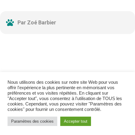
Par Zoé Barbier
Nous utilisons des cookies sur notre site Web pour vous
Abonnez-vous à notre
offrir l'expérience la plus pertinente en mémorisant vos
préférences et vos visites répétées. En cliquant sur
newsletter
"Accepter tout", vous consentez à l'utilisation de TOUS les
cookies. Cependant, vous pouvez visiter "Paramètres des
cookies" pour fournir un consentement contrôlé.
Nous envoyons des e-mails une fois par mois, nous
n’envoyons jamais de spam !
Paramètres des cookies
Accepter tout