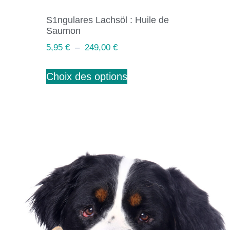
S1ngulares Lachsöl : Huile de
Saumon
5,95
€
–
249,00
€
Choix des options