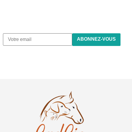
Nous envoyons des e-mails une fois par mois, nous n’envoyons
de spam !