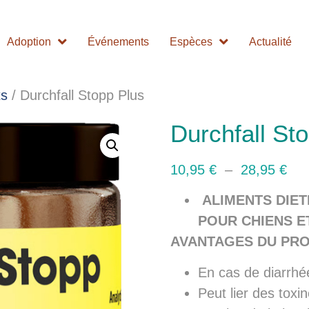
Adoption
Événements
Espèces
Actualité
ts
/ Durchfall Stopp Plus
Durchfall St
10,95
€
–
28,95
€
ALIMENTS DIET
POUR CHIENS E
AVANTAGES DU PRO
En cas de diarrhé
Peut lier des toxin