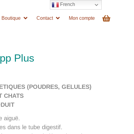
French
Boutique
Contact
Mon compte
opp Plus
ETIQUES (POUDRES, GELULES)
T CHATS
DUIT
e aiguë.
es dans le tube digestif.