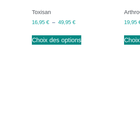
Toxisan
Arthr
16,95
€
–
49,95
€
19,95
Choix des options
Choix
Abonnez-vous à notre
newsletter