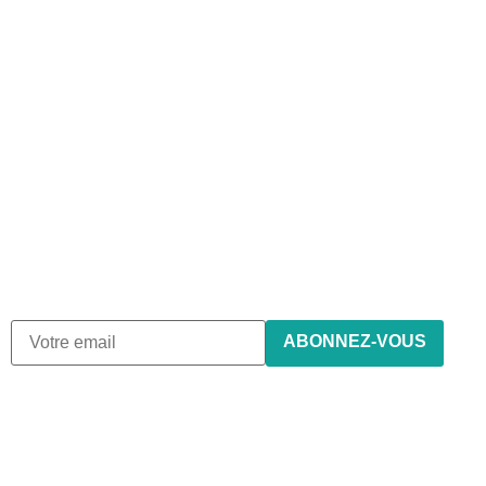
Abonnez-vous à notre
newsletter
Nous envoyons des e-mails une fois par mois, nous
n’envoyons jamais de spam !