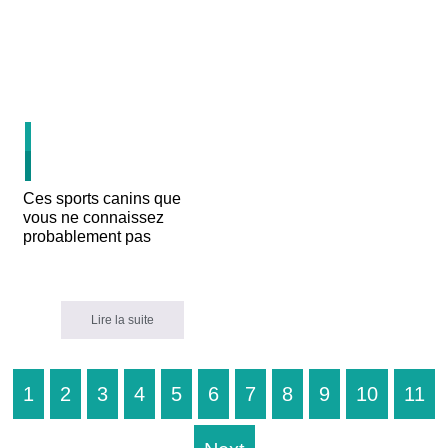
15
JUIN
Ces sports canins que
vous ne connaissez
probablement pas
Lire la suite
1
2
3
4
5
6
7
8
9
10
11