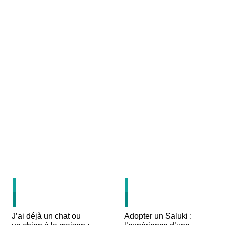
19
18
JUIL
JUIL
J’ai déjà un chat ou
Adopter un Saluki :