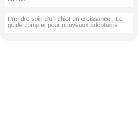
Prendre soin d'un chiot en croissance : Le
guide complet pour nouveaux adoptants
Abonnez-vous à notre
newsletter
Nous envoyons des e-mails une fois par mois, nous
n’envoyons jamais de spam !