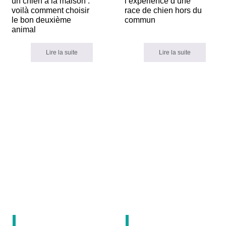
un chien à la maison :
l’expérience d’une
voilà comment choisir
race de chien hors du
le bon deuxième
commun
animal
Lire la suite
Lire la suite
10
3