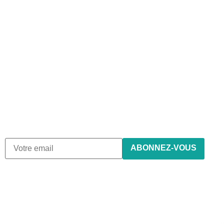
Abonnez-vous à notre
newsletter
Nous envoyons des e-mails une fois par mois, nous
n’envoyons jamais de spam !