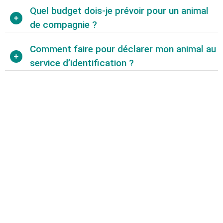
Quel budget dois-je prévoir pour un animal
de compagnie ?
Comment faire pour déclarer mon animal au
service d’identification ?
Abonnez-vous à notre
newsletter
Nous envoyons des e-mails une fois par mois, nous
n’envoyons jamais de spam !