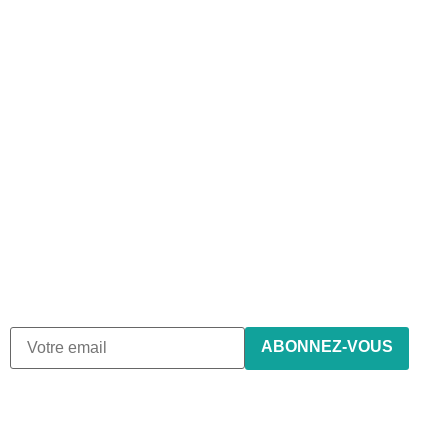
Abonnez-vous à notre
newsletter
Nous envoyons des e-mails une fois par mois, nous
n’envoyons jamais de spam !