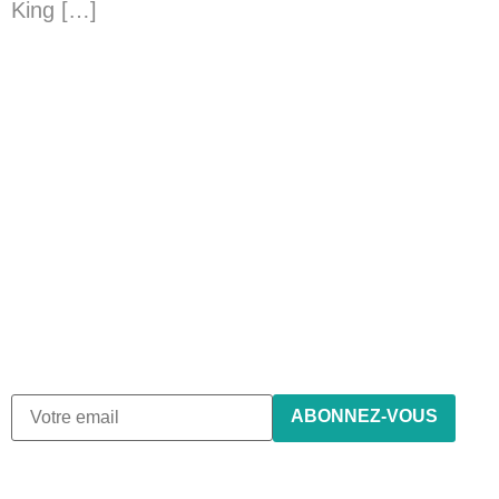
King […]
Abonnez-vous à notre
newsletter
Nous envoyons des e-mails une fois par mois, nous
n’envoyons jamais de spam !