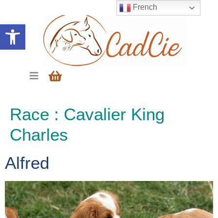
French
Ouvrir la barre d’outils
Race :
Cavalier King
Charles
Alfred