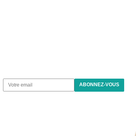
Abonnez-vous à notre
newsletter
Nous envoyons des e-mails une fois par mois, nous
n’envoyons jamais de spam !