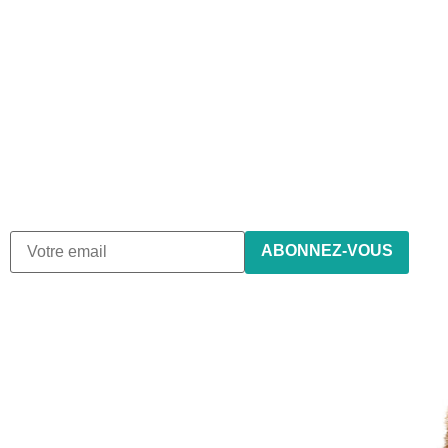
Abonnez-vous à notre
newsletter
Nous envoyons des e-mails une fois par mois, nous
n’envoyons jamais de spam !