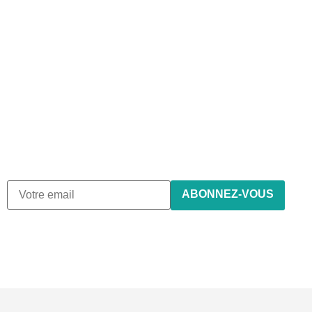
Abonnez-vous à notre
newsletter
Nous envoyons des e-mails une fois par mois, nous n’envoyons
de spam !