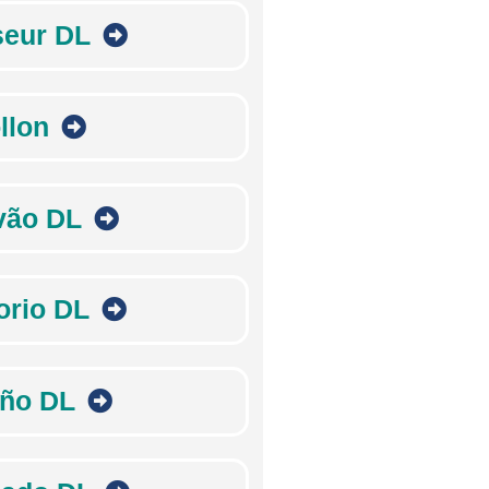
seur DL
llon
vão DL
orio DL
ño DL