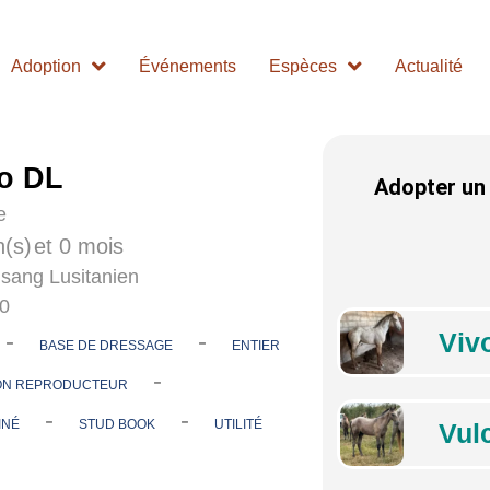
Adoption
Événements
Espèces
Actualité
o DL
Adopter un
e
n(s)
et 0 mois
 sang Lusitanien
00
-
-
Viv
BASE DE DRESSAGE
ENTIER
-
ON REPRODUCTEUR
-
-
INÉ
STUD BOOK
UTILITÉ
Vul