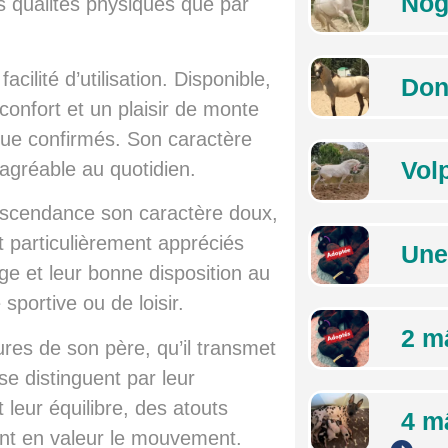
Nog
es qualités physiques que par
cilité d’utilisation. Disponible,
Don
 confort et un plaisir de monte
que confirmés. Son caractère
Vol
 agréable au quotidien.
escendance son caractère doux,
t particulièrement appréciés
Une
age et leur bonne disposition au
 sportive ou de loisir.
2 m
res de son père, qu’il transmet
e distinguent par leur
 leur équilibre, des atouts
4 m
tant en valeur le mouvement.