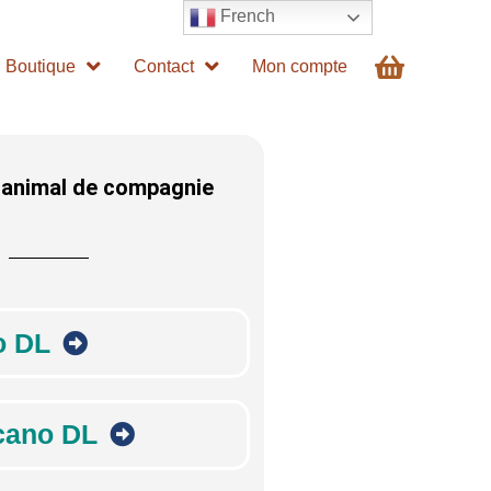
French
Boutique
Contact
Mon compte
 animal de compagnie
o DL
cano DL