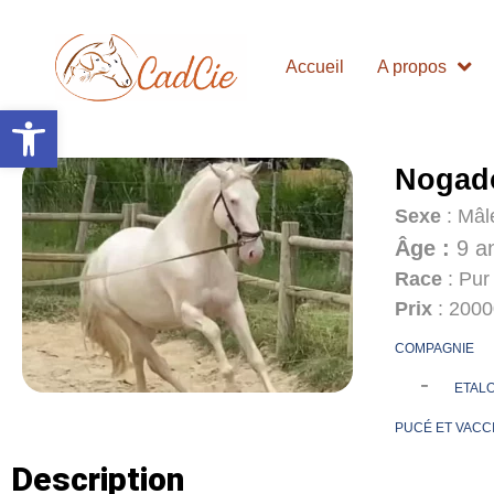
Accueil
A propos
Ouvrir la barre d’outils
Nogad
Sexe
: Mâl
Âge :
9 a
Race
: Pur
Prix
: 200
COMPAGNIE
-
ETAL
PUCÉ ET VACC
Description