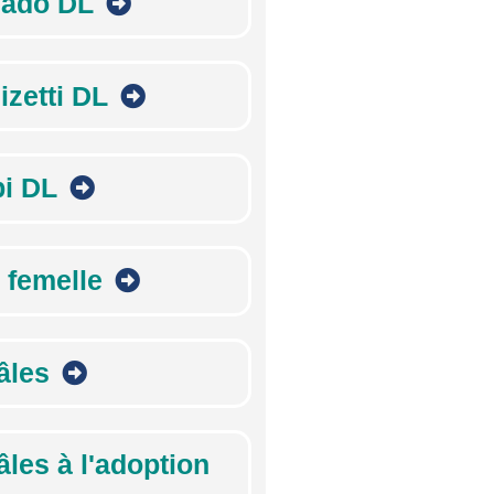
ado DL
izetti DL
pi DL
 femelle
âles
âles à l'adoption