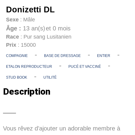
Donizetti DL
Sexe
: Mâle
Âge :
13 an(s)
et 0 mois
Race
: Pur sang Lusitanien
Prix
: 15000
-
-
-
COMPAGNIE
BASE DE DRESSAGE
ENTIER
-
-
ETALON REPRODUCTEUR
PUCÉ ET VACCINÉ
-
STUD BOOK
UTILITÉ
Description
Vous rêvez d’ajouter un adorable membre à