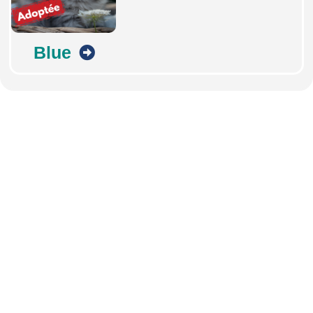
Blue
Abonnez-vous à notre
newsletter
Nous envoyons des e-mails une fois par mois, nous
n’envoyons jamais de spam !