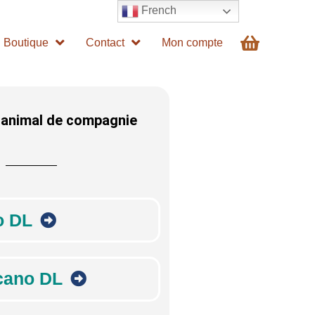
French
Boutique
Contact
Mon compte
 animal de compagnie
o DL
cano DL