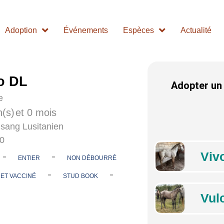
Adoption
Événements
Espèces
Actualité
o DL
Adopter un
e
n(s)
et 0 mois
 sang Lusitanien
00
-
-
Viv
ENTIER
NON DÉBOURRÉ
-
-
 ET VACCINÉ
STUD BOOK
Vul