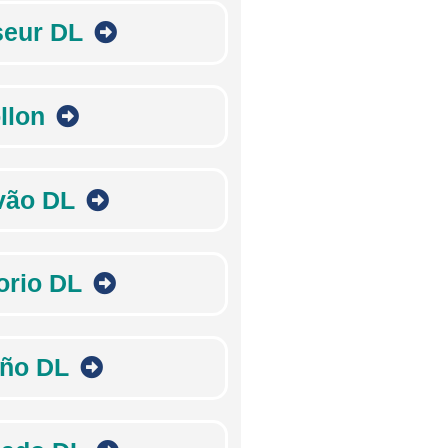
seur DL
llon
vão DL
orio DL
ño DL