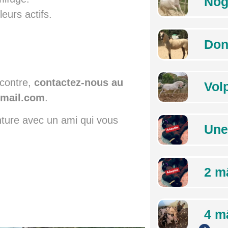
Nog
eurs actifs.
Don
ncontre,
contactez-nous au
Vol
gmail.com
.
ture avec un ami qui vous
Une
2 m
4 m