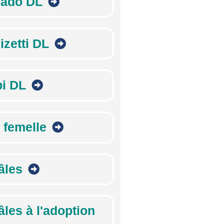
ado DL
izetti DL
pi DL
 femelle
âles
âles à l'adoption