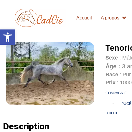
Accueil
A propos
Ouvrir la barre d’outils
Tenori
Sexe
: Mâl
Âge :
3 a
Race
: Pur
Prix
: 100
COMPAGNIE
-
PUCÉ
UTILITÉ
Description