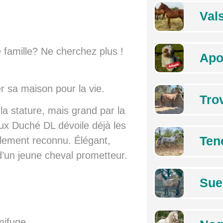
Val
 famille? Ne cherchez plus !
Apo
r sa maison pour la vie.
Tro
 la stature, mais grand par la
ieux Duché DL dévoile déjà les
Ten
alement reconnu. Élégant,
 d’un jeune cheval prometteur.
Sue
mifuge.