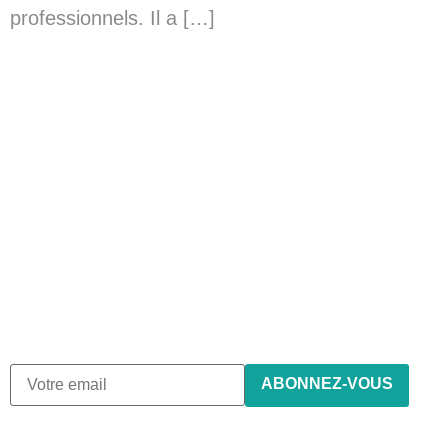
professionnels. Il a […]
Abonnez-vous à notre
newsletter
Nous envoyons des e-mails une fois par mois, nous
n’envoyons jamais de spam !