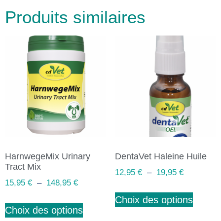
Produits similaires
HarnwegeMix Urinary
DentaVet Haleine Huile
Tract Mix
12,95
€
–
19,95
€
15,95
€
–
148,95
€
Choix des options
Choix des options