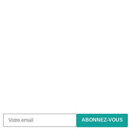
Abonnez-vous à notre
newsletter
Nous envoyons des e-mails une fois par mois, nous
n’envoyons jamais de spam !