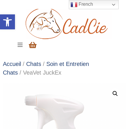
French
Ouvrir la barre d’outils
Accueil
/
Chats
/
Soin et Entretien
Chats
/ VeaVet JuckEx