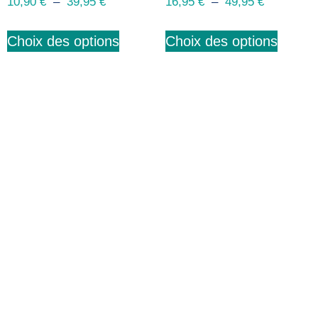
10,90
€
–
39,95
€
16,95
€
–
49,95
€
Choix des options
Choix des options
Abonnez-vous à notre
newsletter
Nous envoyons des e-mails une fois par mois, nous
n’envoyons jamais de spam !