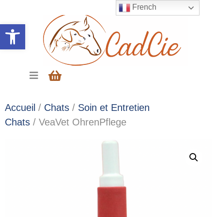
French
Ouvrir la barre d’outils
Accueil
/
Chats
/
Soin et Entretien
Chats
/ VeaVet OhrenPflege