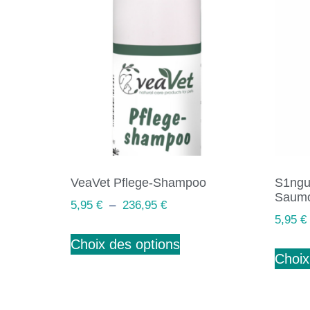
VeaVet Pflege-Shampoo
S1ngul
Saum
5,95
€
–
236,95
€
5,95
€
Choix des options
Choix