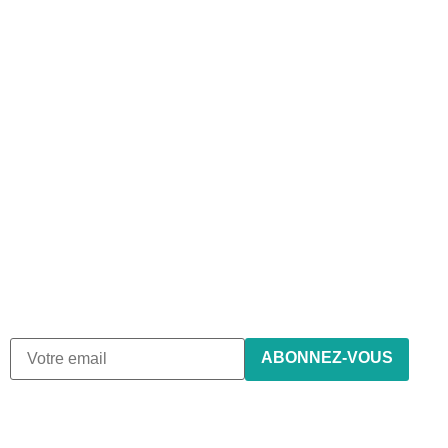
Abonnez-vous à notre
newsletter
Nous envoyons des e-mails une fois par mois, nous n’envoyons
de spam !