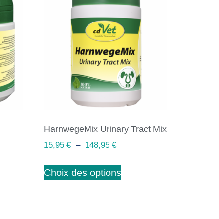
HarnwegeMix Urinary Tract Mix
15,95
€
–
148,95
€
Choix des options