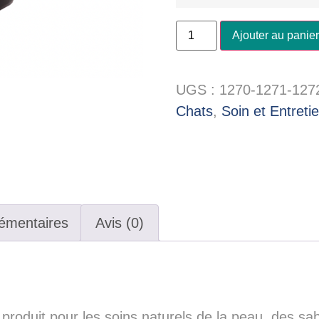
Ajouter au panier
UGS :
1270-1271-127
Chats
,
Soin et Entreti
émentaires
Avis (0)
produit pour les soins naturels de la peau, des sab