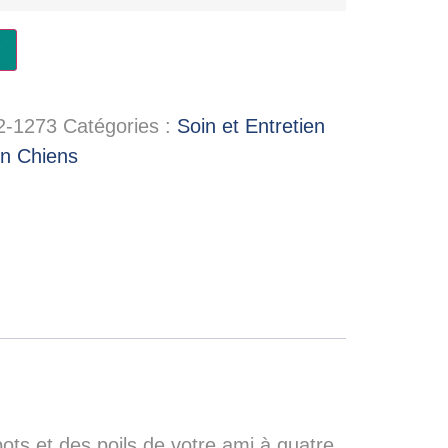
2-1273
Catégories :
Soin et Entretien
en Chiens
ots et des poils de votre ami à quatre