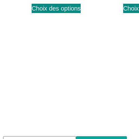
Choix des options
Choix
Abonnez-vous à notre
newsletter
Nous envoyons des e-mails une fois par mois, nous n’envoyons
de spam !