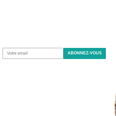
Abonnez-vous à notre
newsletter
Nous envoyons des e-mails une fois par mois, nous
n’envoyons jamais de spam !