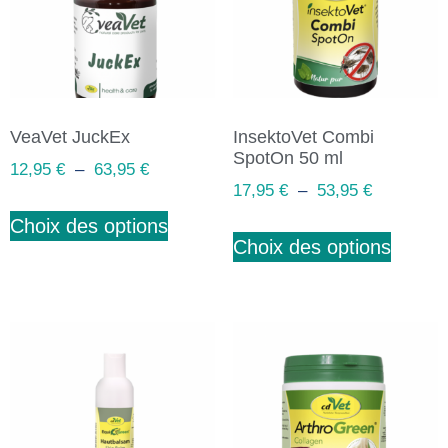
VeaVet JuckEx
InsektoVet Combi
SpotOn 50 ml
12,95
€
–
63,95
€
17,95
€
–
53,95
€
Choix des options
Choix des options