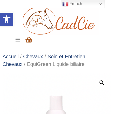
French
Ouvrir la barre d’outils
Accueil
/
Chevaux
/
Soin et Entretien
Chevaux
/ EquiGreen Liquide biliaire