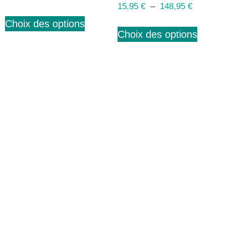
15,95
€
–
148,95
€
Choix des options
Choix des options
Abonnez-vous à notre
newsletter
Nous envoyons des e-mails une fois par mois, nous
n’envoyons jamais de spam !