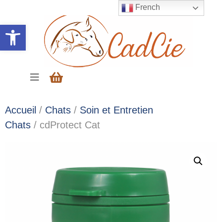
French
Ouvrir la barre d’outils
Accueil
/
Chats
/
Soin et Entretien
Chats
/ cdProtect Cat