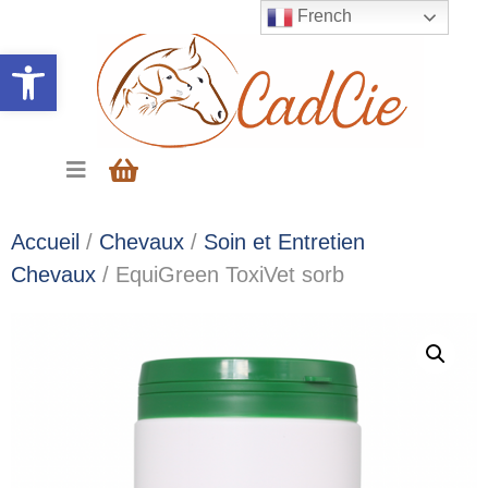
French
Ouvrir la barre d’outils
Accueil
/
Chevaux
/
Soin et Entretien
Chevaux
/ EquiGreen ToxiVet sorb