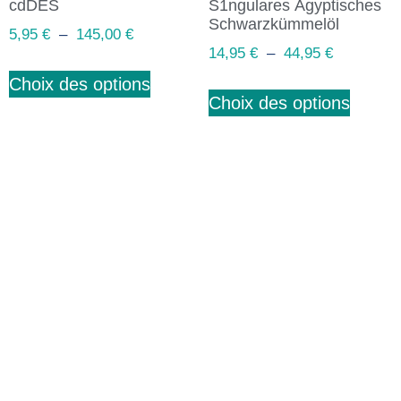
cdDES
S1ngulares Ägyptisches
Schwarzkümmelöl
5,95
€
–
145,00
€
14,95
€
–
44,95
€
Choix des options
Choix des options
Abonnez-vous à notre
newsletter