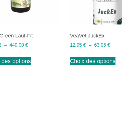
Green Lauf-Fit
VeaVet JuckEx
€
–
449,00
€
12,95
€
–
63,95
€
 des options
Choix des options