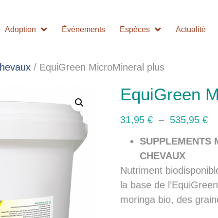
Adoption
Événements
Espèces
Actualité
Chevaux
/ EquiGreen MicroMineral plus
EquiGreen Mi
31,95
€
–
535,95
€
SUPPLEMENTS 
CHEVAUX
Nutriment biodisponibl
la base de l’EquiGree
moringa bio, des grain