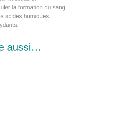
muler la formation du sang.
les acides humiques.
xydants.
re aussi…