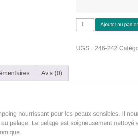
Ajouter au panier
UGS :
246-242
Catégo
émentaires
Avis (0)
poing nourrissant pour les peaux sensibles. Il nour
t au pelage. Le pelage est soigneusement nettoyé et
nomique.