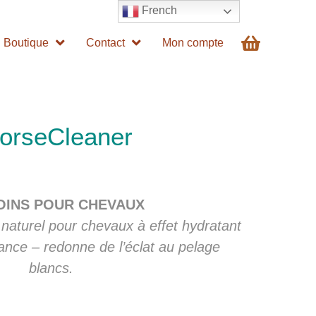
French
Boutique
Contact
Mon compte
orseCleaner
OINS POUR CHEVAUX
aturel pour chevaux à effet hydratant
lance – redonne de l’éclat au pelage
blancs.