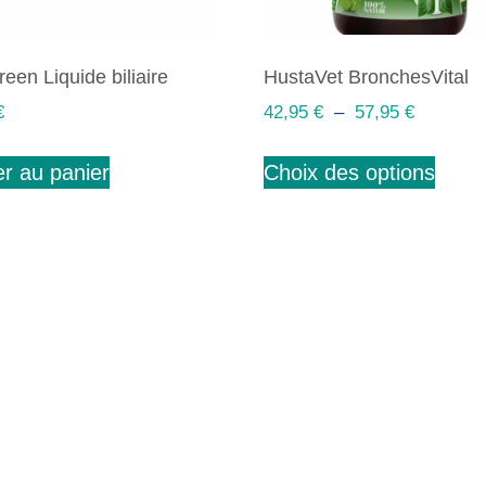
een Liquide biliaire
HustaVet BronchesVital
€
42,95
€
–
57,95
€
er au panier
Choix des options