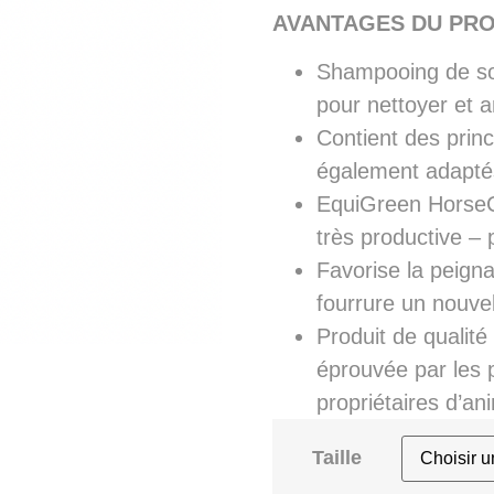
AVANTAGES DU PRO
Shampooing de so
pour nettoyer et a
Contient des princ
également adapté
EquiGreen HorseCl
très productive – 
Favorise la peignab
fourrure un nouvel
Produit de qualit
éprouvée par les 
propriétaires d’an
Taille