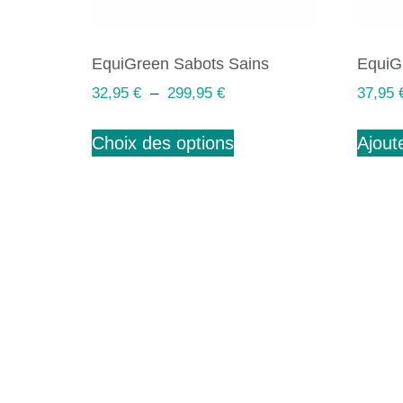
EquiGreen Sabots Sains
EquiGr
32,95
€
–
299,95
€
37,95
Choix des options
Ajout
Abonnez-vous à notre