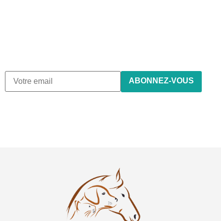
newsletter
Nous envoyons des e-mails une fois par mois, nous n’envoyons
de spam !