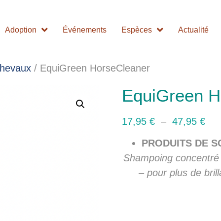
Adoption
Événements
Espèces
Actualité
Chevaux
/ EquiGreen HorseCleaner
EquiGreen H
17,95
€
–
47,95
€
PRODUITS DE S
Shampoing concentré n
– pour plus de bril