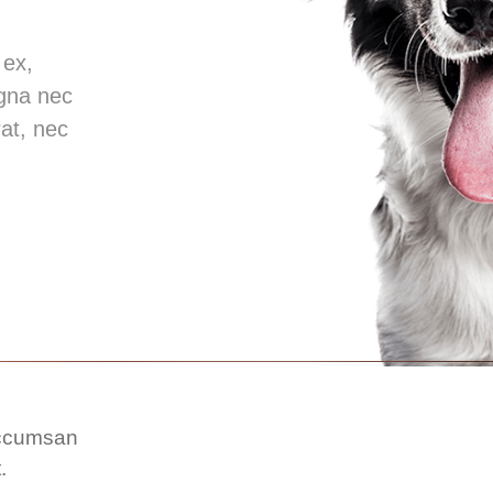
 ex,
agna nec
at, nec
accumsan
.