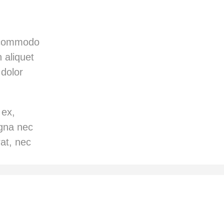
c commodo
n aliquet
dolor
 ex,
agna nec
at, nec