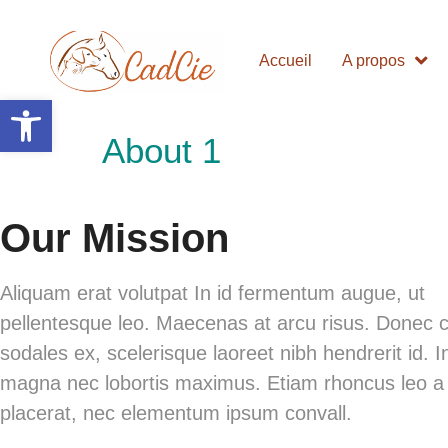
Accueil
A propos
Ouvrir la barre d’outils
About 1
Our Mission
Aliquam erat volutpat In id fermentum augue, ut
pellentesque leo. Maecenas at arcu risus. Done
sodales ex, scelerisque laoreet nibh hendrerit id. I
magna nec lobortis maximus. Etiam rhoncus leo a 
placerat, nec elementum ipsum convall.