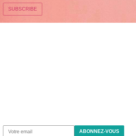
Abonnez-vous à notre
newsletter
Nous envoyons des e-mails une fois par mois, nous n’envoyons
de spam !