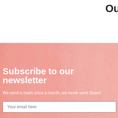
Ou
Subscribe to our
newsletter
We send e-mails once a month, we never send Spam!