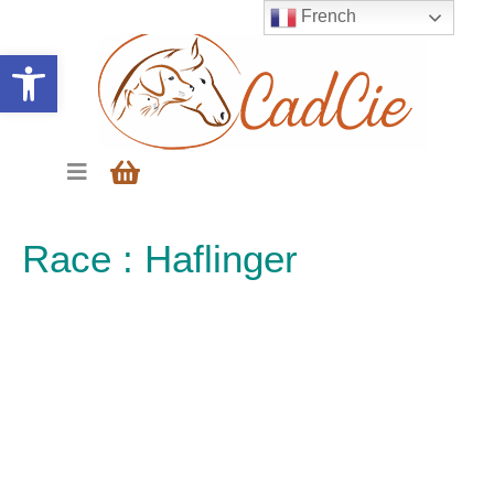
French
Ouvrir la barre d’outils
Race :
Haflinger
Abonnez-vous à notre