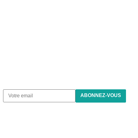
Abonnez-vous à notre
newsletter
Nous envoyons des e-mails une fois par mois, nous
n’envoyons jamais de spam !