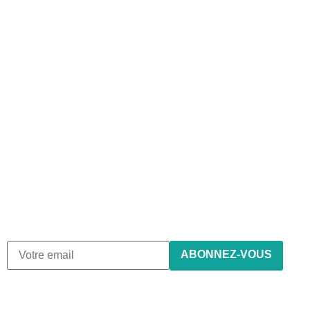
Abonnez-vous à notre
newsletter
Nous envoyons des e-mails une fois par mois, nous n’envoyons
de spam !