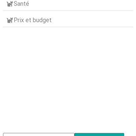
Santé
Prix et budget
Abonnez-vous à notre
newsletter
Nous envoyons des e-mails une fois par mois, nous
n’envoyons jamais de spam !