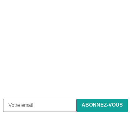
Abonnez-vous à notre
newsletter
Nous envoyons des e-mails une fois par mois, nous
n’envoyons jamais de spam !