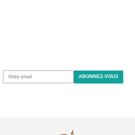
Abonnez-vous à notre
newsletter
Nous envoyons des e-mails une fois par mois, nous n’envoyons
de spam !