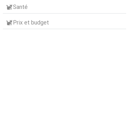
Santé
Prix et budget
Abonnez-vous à notre
newsletter
Nous envoyons des e-mails une fois par mois, nous
n’envoyons jamais de spam !