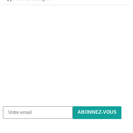
Abonnez-vous à notre
newsletter
Nous envoyons des e-mails une fois par mois, nous
n’envoyons jamais de spam !