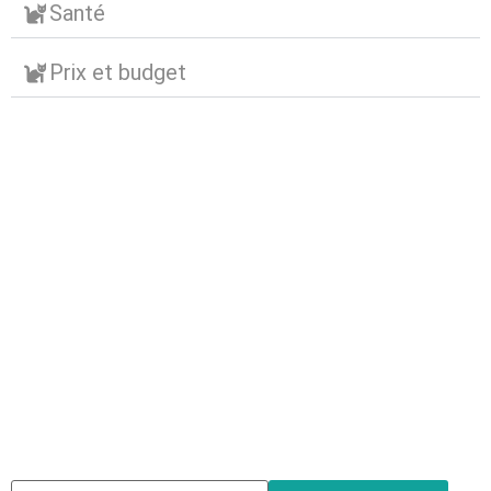
Santé
Prix et budget
Abonnez-vous à notre
newsletter
Nous envoyons des e-mails une fois par mois, nous
n’envoyons jamais de spam !