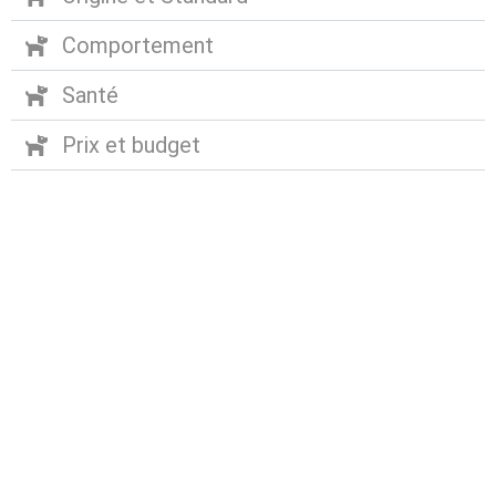
Comportement
Santé
Prix et budget
Abonnez-vous à notre
newsletter
Nous envoyons des e-mails une fois par mois, nous
n’envoyons jamais de spam !