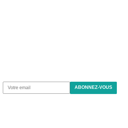
Abonnez-vous à notre
newsletter
Nous envoyons des e-mails une fois par mois, nous
n’envoyons jamais de spam !