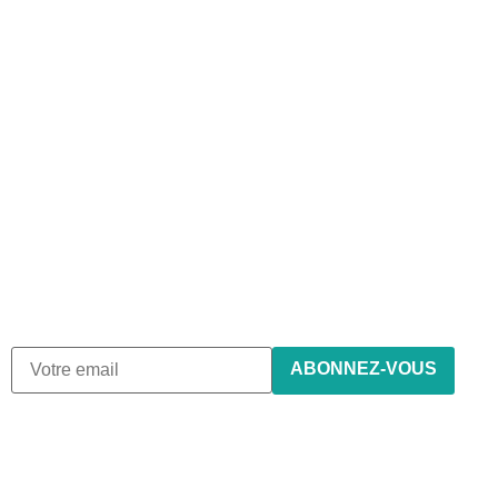
Abonnez-vous à notre
newsletter
Nous envoyons des e-mails une fois par mois, nous
n’envoyons jamais de spam !