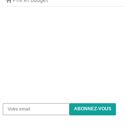
Prix et budget
Abonnez-vous à notre
newsletter
Nous envoyons des e-mails une fois par mois, nous
n’envoyons jamais de spam !