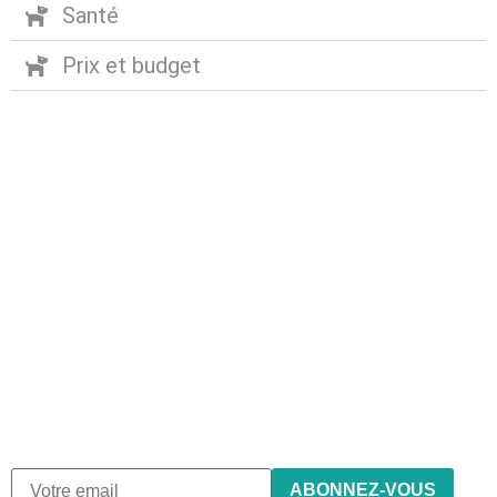
Santé
Prix et budget
Abonnez-vous à notre
newsletter
Nous envoyons des e-mails une fois par mois, nous
n’envoyons jamais de spam !