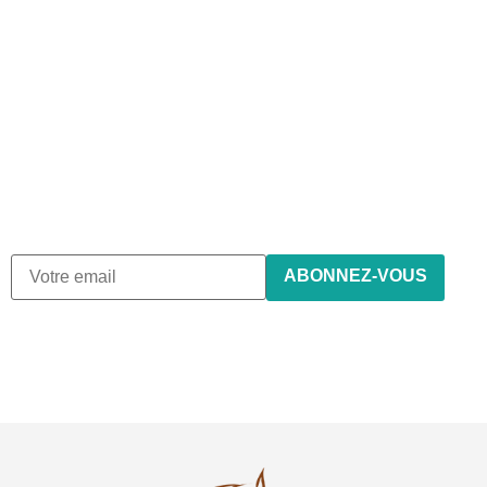
Abonnez-vous à notre
newsletter
Nous envoyons des e-mails une fois par mois, nous n’envoyons
de spam !