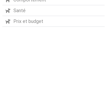
Santé
Prix et budget
Abonnez-vous à notre
newsletter
Nous envoyons des e-mails une fois par mois, nous
n’envoyons jamais de spam !