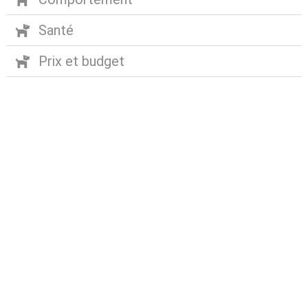
Santé
Prix et budget
Abonnez-vous à notre
newsletter
Nous envoyons des e-mails une fois par mois, nous
n’envoyons jamais de spam !