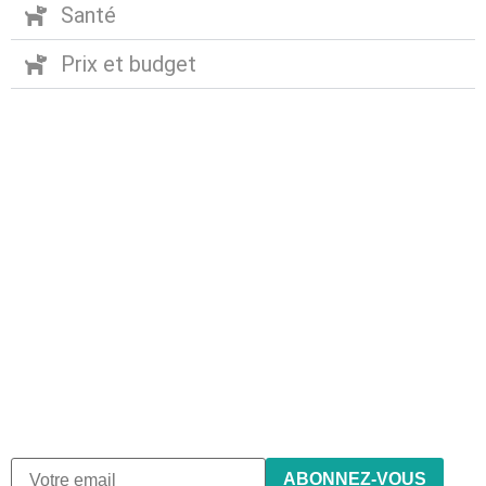
Santé
Prix et budget
Abonnez-vous à notre
newsletter
Nous envoyons des e-mails une fois par mois, nous
n’envoyons jamais de spam !