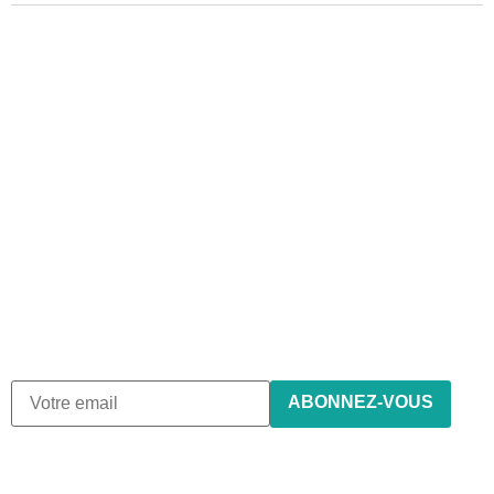
Abonnez-vous à notre
newsletter
Nous envoyons des e-mails une fois par mois, nous
n’envoyons jamais de spam !