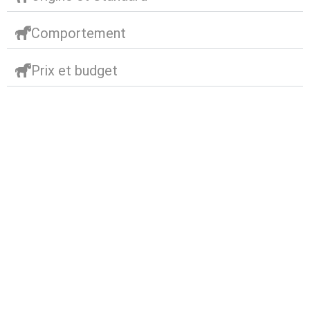
Comportement
Prix et budget
Abonnez-vous à notre
newsletter
Nous envoyons des e-mails une fois par mois, nous
n’envoyons jamais de spam !