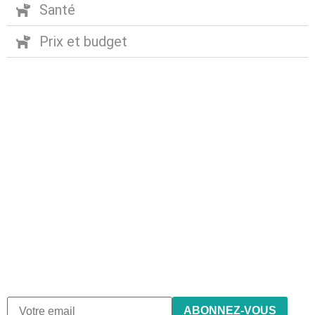
Santé
Prix et budget
Abonnez-vous à notre
newsletter
Nous envoyons des e-mails une fois par mois, nous
n’envoyons jamais de spam !