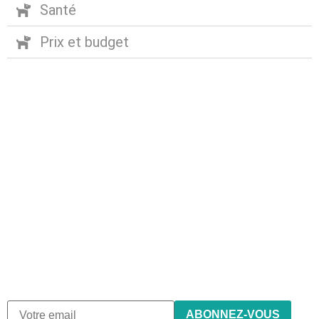
Santé
Prix et budget
Abonnez-vous à notre
newsletter
Nous envoyons des e-mails une fois par mois, nous
n’envoyons jamais de spam !